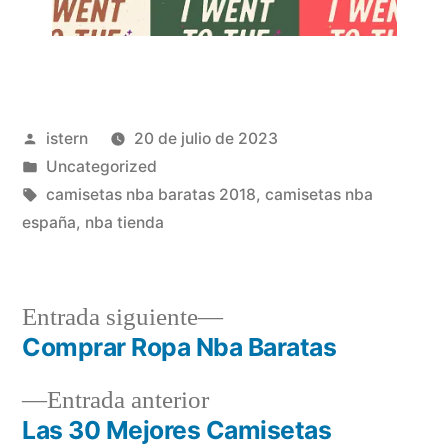
Publicado
istern
20 de julio de 2023
por
Publicado
Uncategorized
en
Etiquetas:
camisetas nba baratas 2018
,
camisetas nba
españa
,
nba tienda
Entrada
Entrada siguiente
siguiente:
Comprar Ropa Nba Baratas
Navegación
Entrada
Entrada anterior
de
anterior:
Las 30 Mejores Camisetas