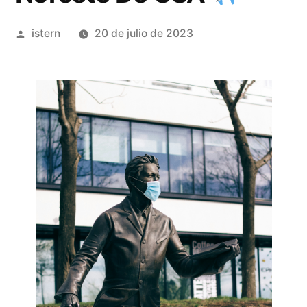
Publicado
istern
20 de julio de 2023
por