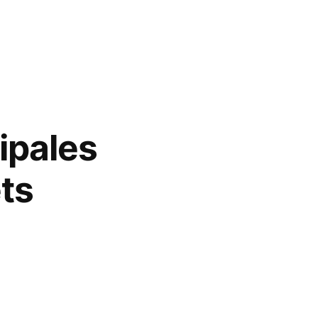
cipales
ts