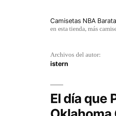
Saltar
al
Camisetas NBA Barat
contenido
en esta tienda, más camis
Archivos del autor:
istern
El día que 
Oklahoma C