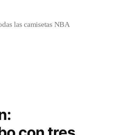
odas las camisetas NBA
n:
o con tres