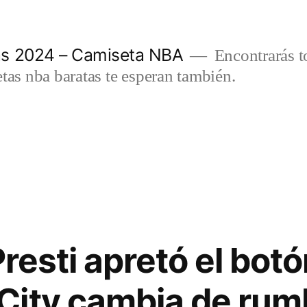
as 2024 – Camiseta NBA
Encontrarás t
etas nba baratas te esperan también.
Presti apretó el botó
ity cambia de rumb