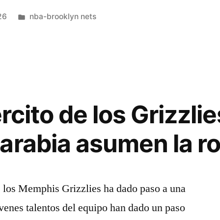
Publicado
26
nba-brooklyn nets
en
rcito de los Grizzlie
arabia asumen la r
e los Memphis Grizzlies ha dado paso a una
óvenes talentos del equipo han dado un paso