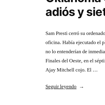
adiós y si
Sam Presti cerró su ordenador,
oficina. Había ejecutado el p
no lo entenderían de inmedi
Finales del Oeste, en el sép
Ajay Mitchell cojo. El …
«El
Seguir leyendo
día
que