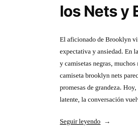
los
los Nets y
Brooklyn
Nets»
El aficionado de Brooklyn v
expectativa y ansiedad. En l
y camisetas negras, muchos 
camiseta brooklyn nets pare
promesas de grandeza. Hoy, 
latente, la conversación vu
«Dinámica
Seguir leyendo
del