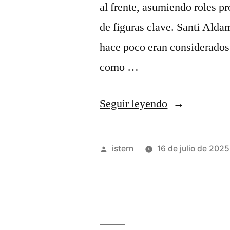
al frente, asumiendo roles p
de figuras clave. Santi Ald
hace poco eran considerados
como …
«El
Seguir leyendo
joven
ejército
Publicado
istern
16 de julio de 2025
de
por
los
Grizzlies
se