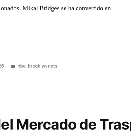
cionados. Mikal Bridges se ha convertido en
Publicado
26
nba-brooklyn nets
en
el Mercado de Tra