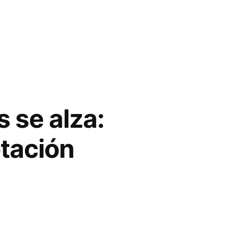
s se alza:
otación