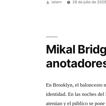
Publicado
istern
28 de julio de 202
Presti
por
apretó
el
botón:
Mikal Bridg
Oklahoma
City
anotadores
cambia
de
rumbo
En Brooklyn, el baloncesto n
con
identidad. En las noches del
tres
atenúan y el público se pone