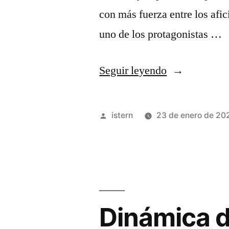
adiós
con más fuerza entre los afi
y
uno de los protagonistas …
siete
rondas»
«Mikal
Seguir leyendo
Bridges,
uno
Publicado
istern
23 de enero de 20
de
por
los
principales
anotadores
Dinámica d
de