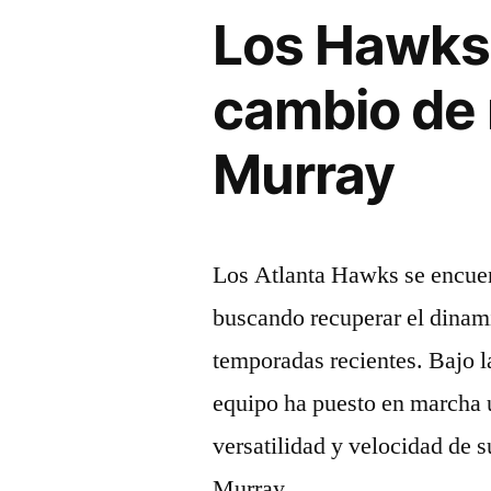
Los Hawks 
alza:
Aldama
cambio de 
y
Murray
Larabia
asumen
la
Los Atlanta Hawks se encuen
rotación»
buscando recuperar el dinami
temporadas recientes. Bajo l
equipo ha puesto en marcha 
versatilidad y velocidad de 
Murray. …