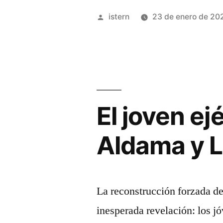
Mercado
Publicado
istern
23 de enero de 20
de
por
Traspasos
de
los
El joven ejé
Nets
y
Aldama y L
Escenarios
Posibles»
La reconstrucción forzada d
inesperada revelación: los j