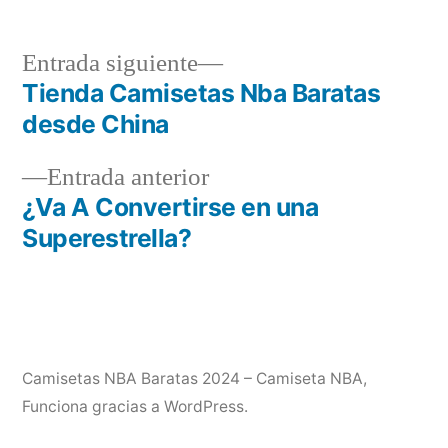
Entrada
Entrada siguiente
siguiente:
Tienda Camisetas Nba Baratas
Navegación
desde China
de
Entrada
Entrada anterior
entradas
anterior:
¿Va A Convertirse en una
Superestrella?
Camisetas NBA Baratas 2024 – Camiseta NBA
,
Funciona gracias a WordPress.