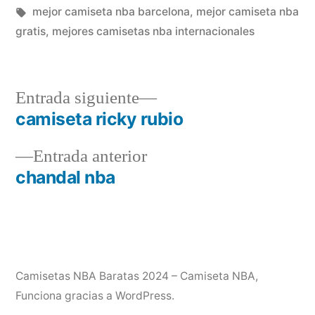
en
Etiquetas:
mejor camiseta nba barcelona
,
mejor camiseta nba
gratis
,
mejores camisetas nba internacionales
Entrada
Entrada siguiente
siguiente:
camiseta ricky rubio
Navegación
Entrada
Entrada anterior
de
anterior:
chandal nba
entradas
Camisetas NBA Baratas 2024 – Camiseta NBA
,
Funciona gracias a WordPress.