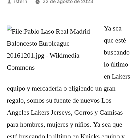
Publicado
istern
22 de agosto de 2023
por
Ya sea
que esté
buscando
lo último
en Lakers
equipo y mercadería o eligiendo un gran
regalo, somos su fuente de nuevos Los
Angeles Lakers Jerseys, Gorros y Camisas
para hombres, mujeres y niños. Ya sea que
esté buscando lo último en Knicks equipo y