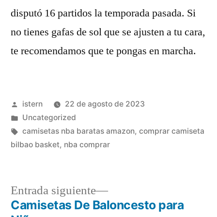
disputó 16 partidos la temporada pasada. Si
no tienes gafas de sol que se ajusten a tu cara,
te recomendamos que te pongas en marcha.
Publicado
istern
22 de agosto de 2023
por
Publicado
Uncategorized
en
Etiquetas:
camisetas nba baratas amazon
,
comprar camiseta
bilbao basket
,
nba comprar
Entrada
Entrada siguiente
siguiente:
Camisetas De Baloncesto para
Navegación