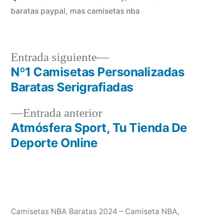
baratas paypal
,
mas camisetas nba
Entrada
Entrada siguiente
siguiente:
Nº1 Camisetas Personalizadas
Navegación
Baratas Serigrafiadas
de
Entrada
Entrada anterior
entradas
anterior:
Atmósfera Sport, Tu Tienda De
Deporte Online
Camisetas NBA Baratas 2024 – Camiseta NBA
,