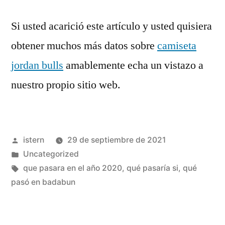
Si usted acarició este artículo y usted quisiera
obtener muchos más datos sobre
camiseta
jordan bulls
amablemente echa un vistazo a
nuestro propio sitio web.
Publicado
istern
29 de septiembre de 2021
por
Publicado
Uncategorized
en
Etiquetas:
que pasara en el año 2020
,
qué pasaría si
,
qué
pasó en badabun