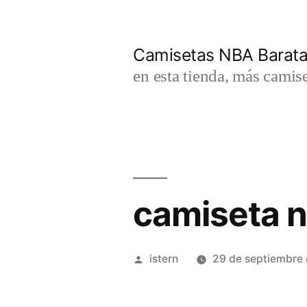
Saltar
al
Camisetas NBA Barat
contenido
en esta tienda, más camis
camiseta 
Publicado
istern
29 de septiembre
por