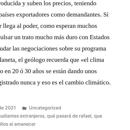
producida y suben los precios, teniendo
a países exportadores como demandantes. Si
 llega al poder, como esperan muchos
pulsar un trato mucho más duro con Estados
nudar las negociaciones sobre su programa
planeta, el geólogo recuerda que «el clima
o en 20 ó 30 años se están dando unos
istrado nunca y eso es el cambio climático.
Publicado
de 2021
Uncategorized
en
tudiantes extranjeros
,
qué pasará de rafael
,
que
illos al amanecer