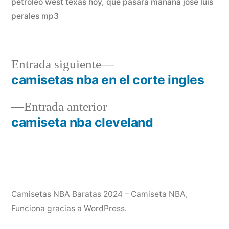
petroleo west texas hoy
,
que pasara mañana jose luis
perales mp3
Entrada
Entrada siguiente
siguiente:
camisetas nba en el corte ingles
Navegación
Entrada
Entrada anterior
de
anterior:
camiseta nba cleveland
entradas
Camisetas NBA Baratas 2024 – Camiseta NBA
,
Funciona gracias a WordPress.