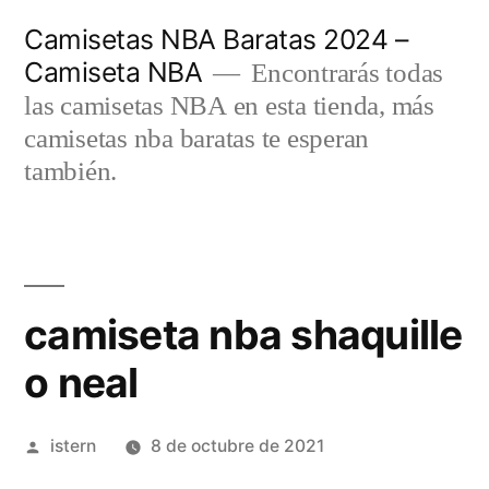
Saltar
Camisetas NBA Baratas 2024 –
al
Camiseta NBA
Encontrarás todas
contenido
las camisetas NBA en esta tienda, más
camisetas nba baratas te esperan
también.
camiseta nba shaquille
o neal
Publicado
istern
8 de octubre de 2021
por