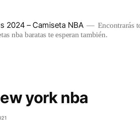
as 2024 – Camiseta NBA
Encontrarás t
etas nba baratas te esperan también.
new york nba
021