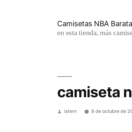
Saltar
al
Camisetas NBA Barat
contenido
en esta tienda, más camis
camiseta 
Publicado
istern
8 de octubre de 2
por