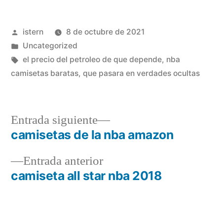
Publicado
istern
8 de octubre de 2021
por
Publicado
Uncategorized
en
Etiquetas:
el precio del petroleo de que depende
,
nba
camisetas baratas
,
que pasara en verdades ocultas
Entrada
Entrada siguiente
siguiente:
camisetas de la nba amazon
Navegación
Entrada
Entrada anterior
de
anterior:
camiseta all star nba 2018
entradas