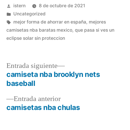
Publicado
istern
8 de octubre de 2021
por
Publicado
Uncategorized
en
Etiquetas:
mejor forma de ahorrar en españa
,
mejores
camisetas nba baratas mexico
,
que pasa si ves un
eclipse solar sin proteccion
Entrada
Entrada siguiente
siguiente:
camiseta nba brooklyn nets
Navegación
baseball
de
Entrada
Entrada anterior
entradas
anterior:
camisetas nba chulas