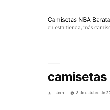
Saltar
al
Camisetas NBA Barat
contenido
en esta tienda, más camis
camisetas
Publicado
istern
8 de octubre de 2
por