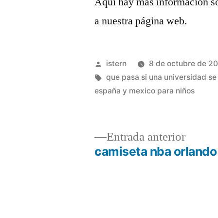
Aquí hay más información s
a nuestra página web.
Publicado
istern
8 de octubre de 2
por
Etiquetas:
que pasa si una universidad s
españa y mexico para niños
Entrad
Entrada anterior
anterio
camiseta nba orlando
Navegación
de