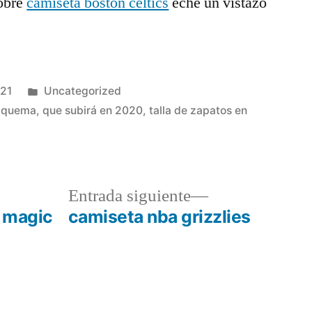
obre
camiseta boston celtics
eche un vistazo
Publicado
021
Uncategorized
en
e quema
,
que subirá en 2020
,
talla de zapatos en
a
Entrada
Entrada siguiente
r:
siguiente:
 magic
camiseta nba grizzlies