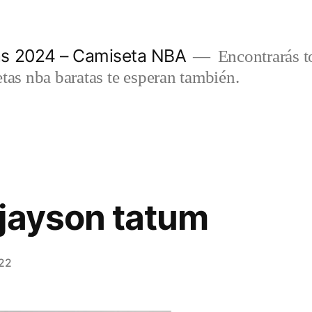
as 2024 – Camiseta NBA
Encontrarás t
etas nba baratas te esperan también.
jayson tatum
022