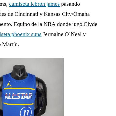
ams,
camiseta lebron james
pasando
ades de Cincinnati y Kansas City/Omaha
amento. Equipo de la NBA donde jugó Clyde
seta phoenix suns
Jermaine O’Neal y
o Martín.