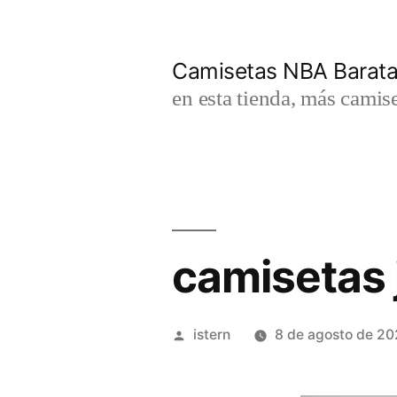
Saltar
al
Camisetas NBA Barat
contenido
en esta tienda, más camis
camisetas 
Publicado
istern
8 de agosto de 2
por