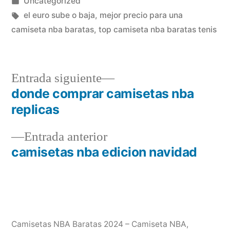
por
Publicado
Uncategorized
en
Etiquetas:
el euro sube o baja
,
mejor precio para una
camiseta nba baratas
,
top camiseta nba baratas tenis
Entrada
Entrada siguiente
siguiente:
donde comprar camisetas nba
Navegación
replicas
de
Entrada
Entrada anterior
entradas
anterior:
camisetas nba edicion navidad
Camisetas NBA Baratas 2024 – Camiseta NBA
,