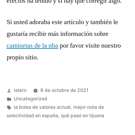
efectos ha tenido y si hay que corregir algo.
Si usted adoraba este artículo y también le
gustaría recibir más información sobre
camisetas de la nba
por favor visite nuestro
propio sitio.
Publicado
istern
8 de octubre de 2021
por
Publicado
Uncategorized
en
Etiquetas:
la bolsa de valores actual
,
mejor nota de
selectividad en españa
,
qué pasó en tijuana