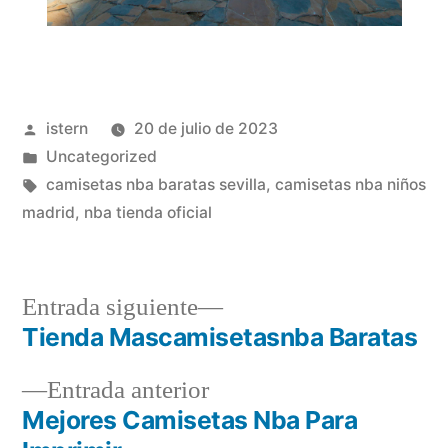
Publicado
istern
20 de julio de 2023
por
Publicado
Uncategorized
en
Etiquetas:
camisetas nba baratas sevilla
,
camisetas nba niños
madrid
,
nba tienda oficial
Entrada
Entrada siguiente
siguiente:
Tienda Mascamisetasnba Baratas
Navegación
Entrada
Entrada anterior
de
anterior:
Mejores Camisetas Nba Para
entradas