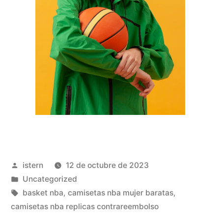
Publicado
istern
12 de octubre de 2023
por
Publicado
Uncategorized
en
Etiquetas:
basket nba
,
camisetas nba mujer baratas
,
camisetas nba replicas contrareembolso