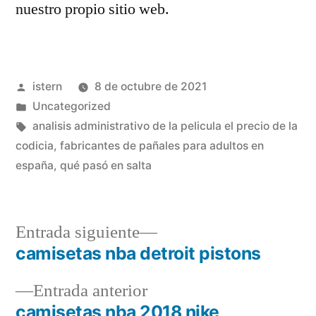
nuestro propio sitio web.
Publicado
istern
8 de octubre de 2021
por
Publicado
Uncategorized
en
Etiquetas:
analisis administrativo de la pelicula el precio de la
codicia
,
fabricantes de pañales para adultos en
españa
,
qué pasó en salta
Entrada
Entrada siguiente
siguiente:
camisetas nba detroit pistons
Navegación
Entrada
Entrada anterior
de
anterior:
camisetas nba 2018 nike