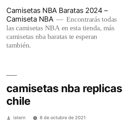
Saltar
Camisetas NBA Baratas 2024 –
al
Camiseta NBA
Encontrarás todas
contenido
las camisetas NBA en esta tienda, más
camisetas nba baratas te esperan
también.
camisetas nba replicas
chile
Publicado
istern
8 de octubre de 2021
por