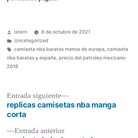
Publicado
istern
8 de octubre de 2021
por
Publicado
Uncategorized
en
Etiquetas:
camiseta nba baratas menos de europa
,
camiseta
nba baratas y españa
,
precio del petroleo mexicano
2018
Entrada
Entrada siguiente
siguiente:
replicas camisetas nba manga
Navegación
corta
de
Entrada
Entrada anterior