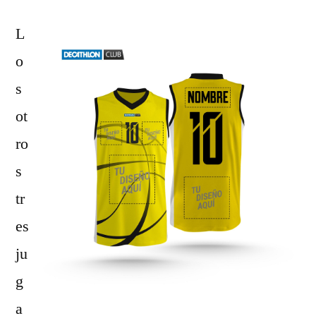
L
o
s
ot
ro
s
tr
es
ju
g
a