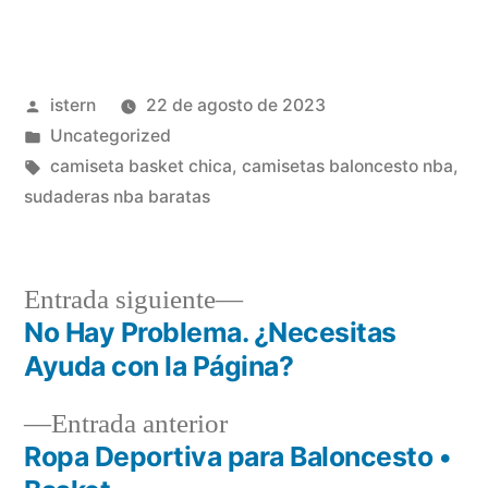
Publicado
istern
22 de agosto de 2023
por
Publicado
Uncategorized
en
Etiquetas:
camiseta basket chica
,
camisetas baloncesto nba
,
sudaderas nba baratas
Entrada
Entrada siguiente
siguiente:
No Hay Problema. ¿Necesitas
Navegación
Ayuda con la Página?
de
Entrada
Entrada anterior
entradas
anterior:
Ropa Deportiva para Baloncesto •