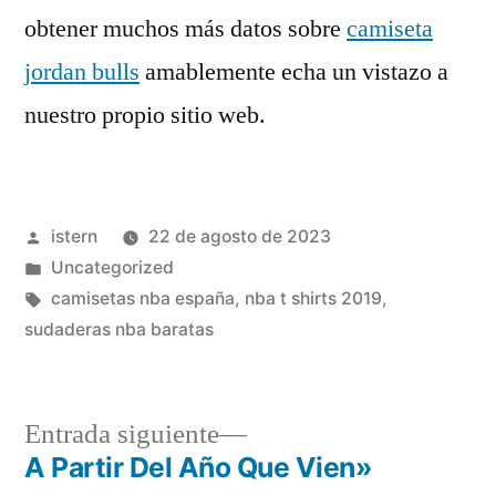
obtener muchos más datos sobre
camiseta
jordan bulls
amablemente echa un vistazo a
nuestro propio sitio web.
Publicado
istern
22 de agosto de 2023
por
Publicado
Uncategorized
en
Etiquetas:
camisetas nba españa
,
nba t shirts 2019
,
sudaderas nba baratas
Entrada
Entrada siguiente
siguiente:
A Partir Del Año Que Vien»
Navegación