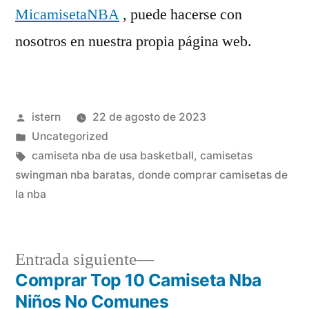
MicamisetaNBA
, puede hacerse con
nosotros en nuestra propia página web.
Publicado
istern
22 de agosto de 2023
por
Publicado
Uncategorized
en
Etiquetas:
camiseta nba de usa basketball
,
camisetas
swingman nba baratas
,
donde comprar camisetas de
la nba
Entrada
Entrada siguiente
siguiente:
Comprar Top 10 Camiseta Nba
Navegación
Niños No Comunes