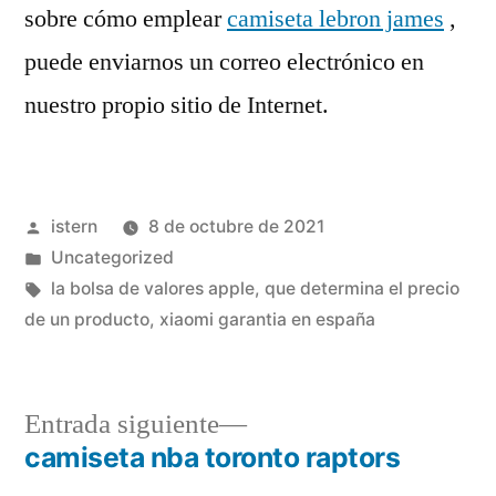
sobre cómo emplear
camiseta lebron james
,
puede enviarnos un correo electrónico en
nuestro propio sitio de Internet.
Publicado
istern
8 de octubre de 2021
por
Publicado
Uncategorized
en
Etiquetas:
la bolsa de valores apple
,
que determina el precio
de un producto
,
xiaomi garantia en españa
Entrada
Entrada siguiente
siguiente:
camiseta nba toronto raptors
Navegación