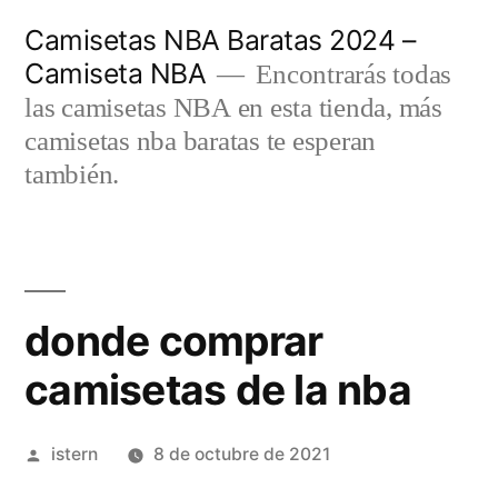
Saltar
Camisetas NBA Baratas 2024 –
al
Camiseta NBA
Encontrarás todas
contenido
las camisetas NBA en esta tienda, más
camisetas nba baratas te esperan
también.
donde comprar
camisetas de la nba
Publicado
istern
8 de octubre de 2021
por