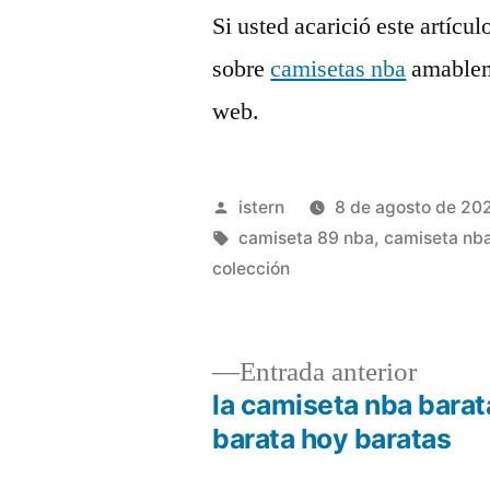
Si usted acarició este artícu
sobre
camisetas nba
amableme
web.
Publicado
istern
8 de agosto de 20
por
Etiquetas:
camiseta 89 nba
,
camiseta nb
colección
Entrad
Entrada anterior
anterio
la camiseta nba bara
Navegación
barata hoy baratas