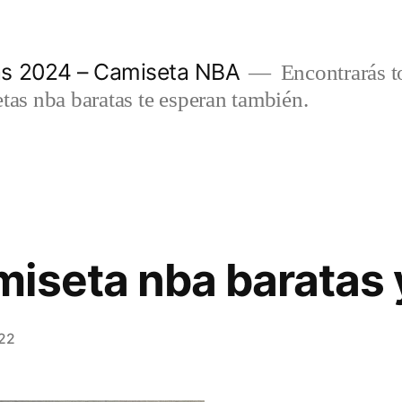
as 2024 – Camiseta NBA
Encontrarás t
etas nba baratas te esperan también.
iseta nba baratas 
022