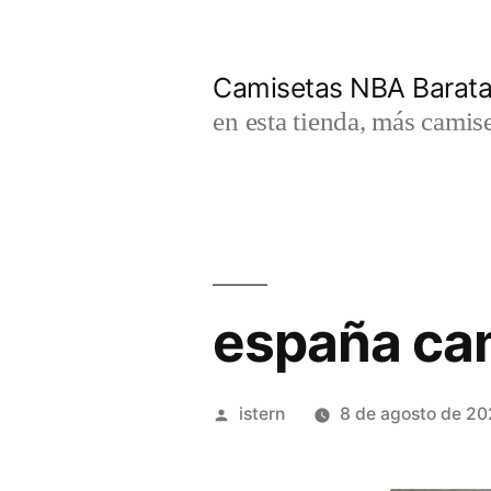
Saltar
al
Camisetas NBA Barat
contenido
en esta tienda, más camis
españa cam
Publicado
istern
8 de agosto de 2
por