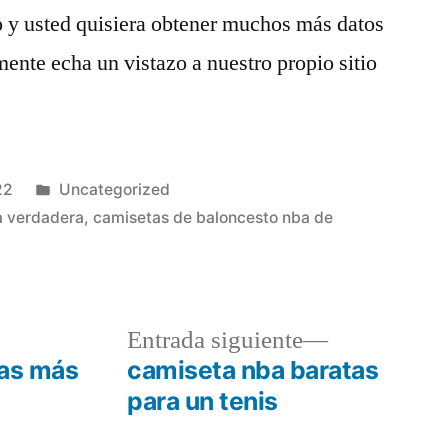
lo y usted quisiera obtener muchos más datos
nte echa un vistazo a nuestro propio sitio
Publicado
22
Uncategorized
en
a verdadera
,
camisetas de baloncesto nba de
a
Entrada
Entrada siguiente
r:
siguiente:
tas más
camiseta nba baratas
para un tenis