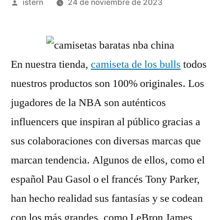
Publicado
istern
24 de noviembre de 2023
por
En nuestra tienda,
camiseta de los bulls
todos
nuestros productos son 100% originales. Los
jugadores de la NBA son auténticos
influencers que inspiran al público gracias a
sus colaboraciones con diversas marcas que
marcan tendencia. Algunos de ellos, como el
español Pau Gasol o el francés Tony Parker,
han hecho realidad sus fantasías y se codean
con los más grandes, como LeBron James,