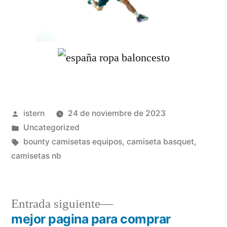
Publicado
istern
24 de noviembre de 2023
por
Publicado
Uncategorized
en
Etiquetas:
bounty camisetas equipos
,
camiseta basquet
,
camisetas nb
Entrada
Entrada siguiente
siguiente:
mejor pagina para comprar