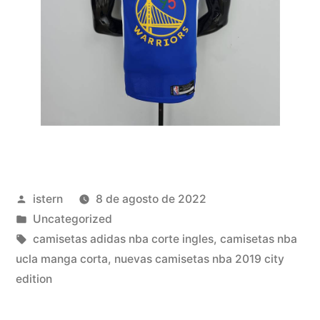
Publicado
istern
8 de agosto de 2022
por
Publicado
Uncategorized
en
Etiquetas:
camisetas adidas nba corte ingles
,
camisetas nba
ucla manga corta
,
nuevas camisetas nba 2019 city
edition