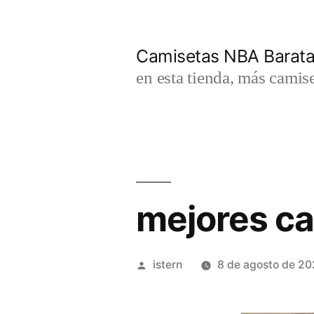
Saltar
al
Camisetas NBA Barat
contenido
en esta tienda, más camis
mejores ca
Publicado
istern
8 de agosto de 2
por