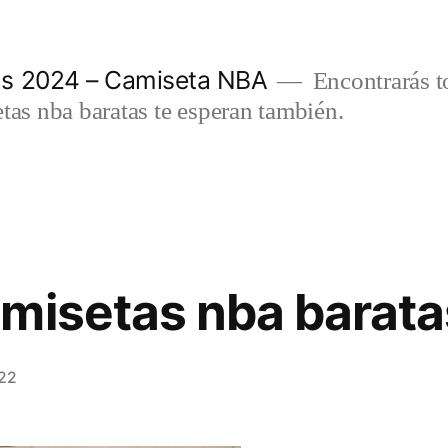
as 2024 – Camiseta NBA
Encontrarás t
etas nba baratas te esperan también.
misetas nba baratas
022