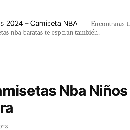
as 2024 – Camiseta NBA
Encontrarás t
etas nba baratas te esperan también.
misetas Nba Niños
ra
2023