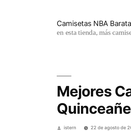
Saltar
al
Camisetas NBA Barat
contenido
en esta tienda, más camis
Mejores Ca
Quinceañe
Publicado
istern
22 de agosto de 