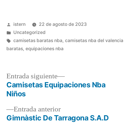
Publicado
istern
22 de agosto de 2023
por
Publicado
Uncategorized
en
Etiquetas:
camisetas baratas nba
,
camisetas nba del valencia
baratas
,
equipaciones nba
Entrada
Entrada siguiente
siguiente:
Camisetas Equipaciones Nba
Navegación
Niños
de
Entrada
Entrada anterior
entradas
anterior:
Gimnàstic De Tarragona S.A.D