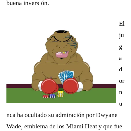
buena inversión.
El
ju
g
a
d
or
n
u
nca ha ocultado su admiración por Dwyane
Wade, emblema de los Miami Heat y que fue