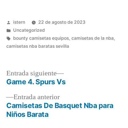
Publicado
istern
22 de agosto de 2023
por
Publicado
Uncategorized
en
Etiquetas:
bounty camisetas equipos
,
camisetas de la nba
,
camisetas nba baratas sevilla
Entrada
Entrada siguiente
siguiente:
Game 4. Spurs Vs
Navegación
Entrada
Entrada anterior
de
anterior:
Camisetas De Basquet Nba para
entradas
Niños Barata