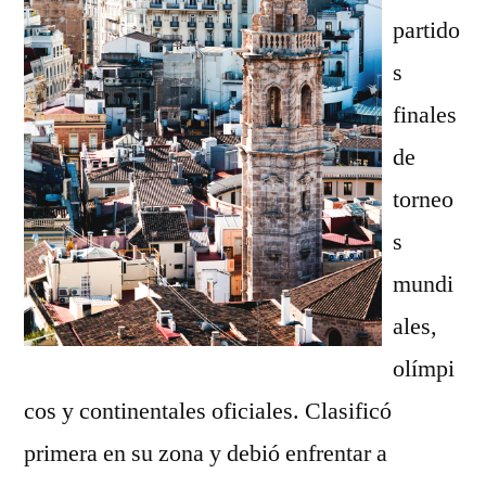
partido
s
finales
de
torneo
s
mundi
ales,
olímpi
cos y continentales oficiales. Clasificó
primera en su zona y debió enfrentar a