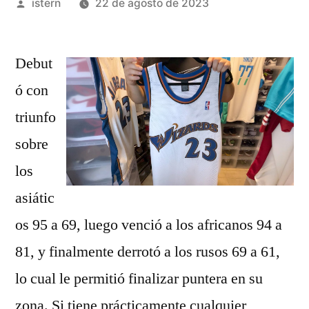
Publicado
istern
22 de agosto de 2023
por
Debut
ó con
triunfo
sobre
los
asiátic
os 95 a 69, luego venció a los africanos 94 a
81, y finalmente derrotó a los rusos 69 a 61,
lo cual le permitió finalizar puntera en su
zona. Si tiene prácticamente cualquier