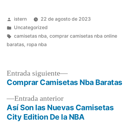
Publicado
istern
22 de agosto de 2023
por
Publicado
Uncategorized
en
Etiquetas:
camisetas nba
,
comprar camisetas nba online
baratas
,
ropa nba
Entrada
Entrada siguiente
siguiente:
Comprar Camisetas Nba Baratas
Navegación
Entrada
Entrada anterior
de
anterior:
Así Son las Nuevas Camisetas
entradas
City Edition De la NBA