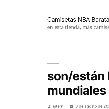
Saltar
al
Camisetas NBA Barat
contenido
en esta tienda, más camis
son/están 
mundiales
Publicado
istern
8 de agosto de 2