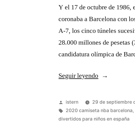
Y el 17 de octubre de 1986,
coronaba a Barcelona con los
A-7, los cinco túneles suces
28.000 millones de pesetas (
candidatura olímpica de Ba
«big
Seguir leyendo
johnson
camiseta»
Publicado
istern
29 de septiembre 
por
Etiquetas:
2020 camiseta nba barcelona
divertidos para niños en españa