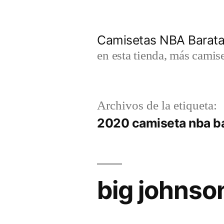
Saltar
al
Camisetas NBA Barat
contenido
en esta tienda, más camis
Archivos de la etiqueta:
2020 camiseta nba b
big johnso