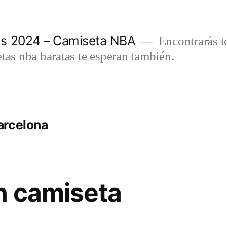
as 2024 – Camiseta NBA
Encontrarás t
etas nba baratas te esperan también.
arcelona
n camiseta