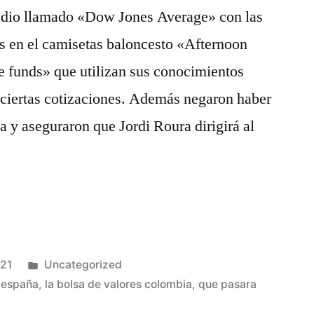
edio llamado «Dow Jones Average» con las
s en el camisetas baloncesto «Afternoon
e funds» que utilizan sus conocimientos
 ciertas cotizaciones. Además negaron haber
 y aseguraron que Jordi Roura dirigirá al
Publicado
021
Uncategorized
en
n españa
,
la bolsa de valores colombia
,
que pasara