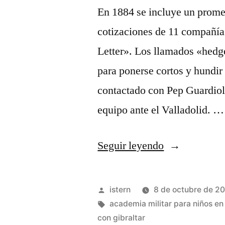
En 1884 se incluye un prom
cotizaciones de 11 compañía
Letter». Los llamados «hedg
para ponerse cortos y hundir
contactado con Pep Guardiola
equipo ante el Valladolid. …
«camiseta
Seguir leyendo
nba
bulls
Publicado
istern
8 de octubre de 2
23»
por
Etiquetas:
academia militar para niños e
con gibraltar