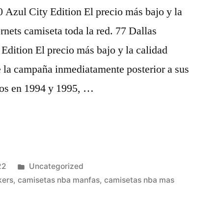
 Azul City Edition El precio más bajo y la
rnets camiseta toda la red. 77 Dallas
dition El precio más bajo y la calidad
e la campaña inmediatamente posterior a sus
os en 1994 y 1995, …
Publicado
22
Uncategorized
en
kers
,
camisetas nba manfas
,
camisetas nba mas