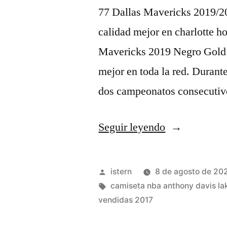
77 Dallas Mavericks 2019/20
calidad mejor en charlotte ho
Mavericks 2019 Negro Gold E
mejor en toda la red. Durant
dos campeonatos consecutiv
«es/está
Seguir leyendo
mi
camiseta
Publicado
istern
8 de agosto de 20
nba
por
Etiquetas:
camiseta nba anthony davis la
vendidas 2017
baratas
wwe»