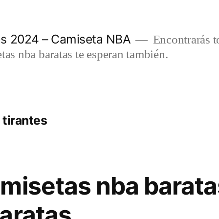
as 2024 – Camiseta NBA
Encontrarás t
etas nba baratas te esperan también.
tirantes
misetas nba barata
aratas