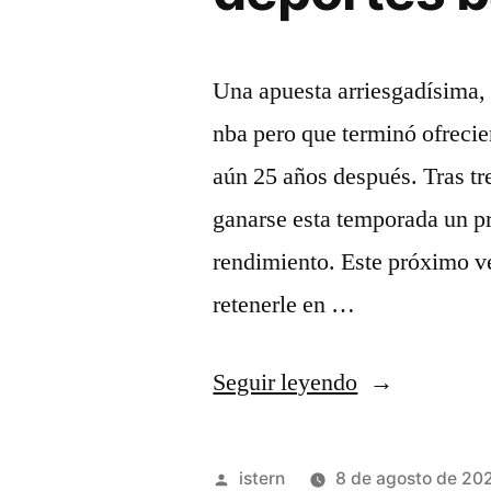
Una apuesta arriesgadísima,
nba pero que terminó ofreci
aún 25 años después. Tras tr
ganarse esta temporada un p
rendimiento. Este próximo ve
retenerle en …
«mejores
Seguir leyendo
camisetas
nba
Publicado
istern
8 de agosto de 20