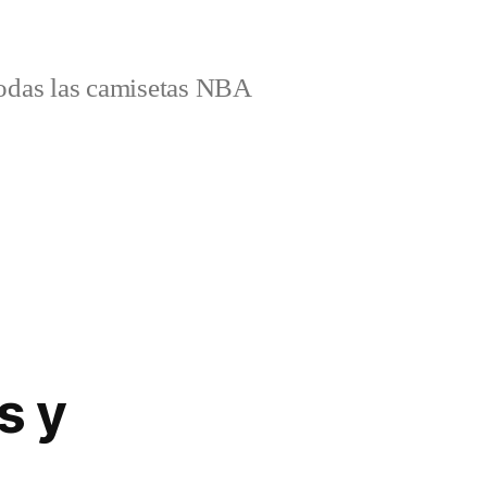
odas las camisetas NBA
s y