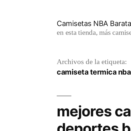
Saltar
al
Camisetas NBA Barat
contenido
en esta tienda, más camis
Archivos de la etiqueta:
camiseta termica nba 
mejores ca
deportes b