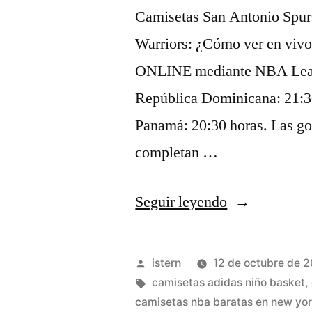
Camisetas San Antonio Spurs
Warriors: ¿Cómo ver en vivo
ONLINE mediante NBA Leagu
República Dominicana: 21:3
Panamá: 20:30 horas. Las gor
completan …
«camisetas
Seguir leyendo
universidad
nba»
Publicado
istern
12 de octubre de 
por
Etiquetas:
camisetas adidas niño basket
,
camisetas nba baratas en new yo