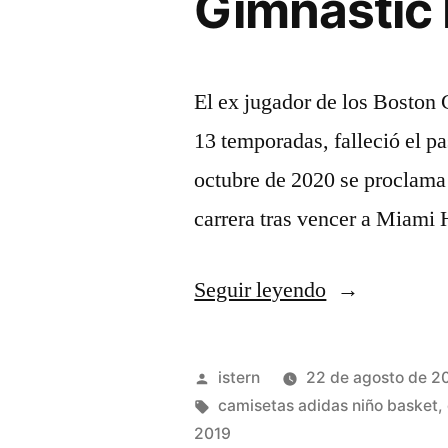
Gimnàstic 
El ex jugador de los Boston 
13 temporadas, falleció el pa
octubre de 2020 se proclama
carrera tras vencer a Miami
«Gimnàstic
Seguir leyendo
De
Tarragona
Publicado
istern
22 de agosto de 2
S.A.D»
por
Etiquetas:
camisetas adidas niño basket
,
2019