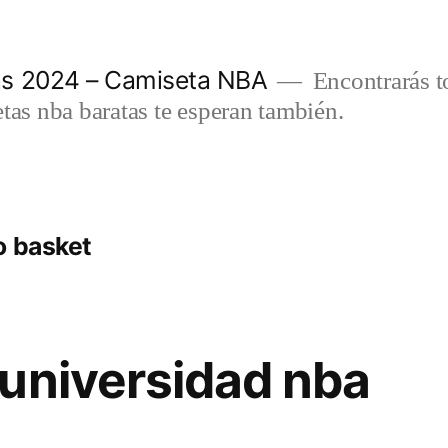
as 2024 – Camiseta NBA
Encontrarás t
etas nba baratas te esperan también.
o basket
universidad nba