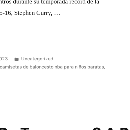
tros durante su temporada record de la
5-16, Stephen Curry, …
Publicado
2023
Uncategorized
en
camisetas de baloncesto nba para niños baratas
,