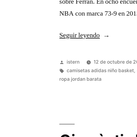
sobre Ferran. En ocho encuen
NBA con marca 73-9 en 201
«donde
Seguir leyendo
encontrar
a
Publicado
istern
12 de octubre de 
los
por
Etiquetas:
camisetas adidas niño basket
,
ropa jordan barata
negros
que
venden
camisetas
nba»