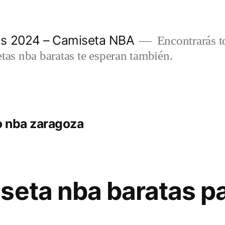
as 2024 – Camiseta NBA
Encontrarás t
etas nba baratas te esperan también.
o nba zaragoza
seta nba baratas p