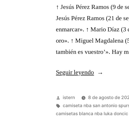
↑ Jesús Pérez Ramos (9 de s
Jesús Pérez Ramos (21 de se
enmarcar». ↑ Mario Díaz (3 
oro». ↑ Miguel Magdalena (5
también es vuestro’». Hay 
«mejor
Seguir leyendo
camiseta
nba
Publicado
istern
8 de agosto de 20
baratas
por
Etiquetas:
camiseta nba san antonio spur
camisetas blanca nba luka doncic
para
bodas»