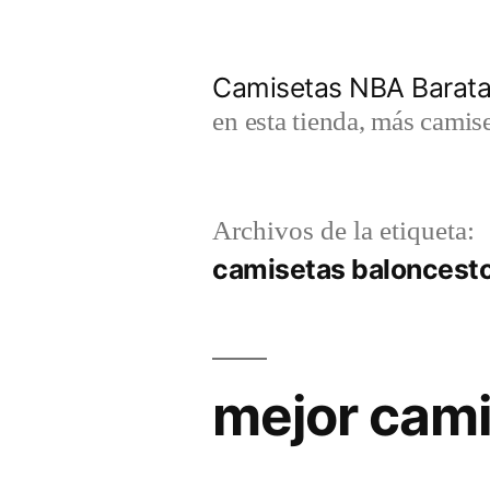
Saltar
al
Camisetas NBA Barat
contenido
en esta tienda, más camis
Archivos de la etiqueta:
camisetas baloncest
mejor cami