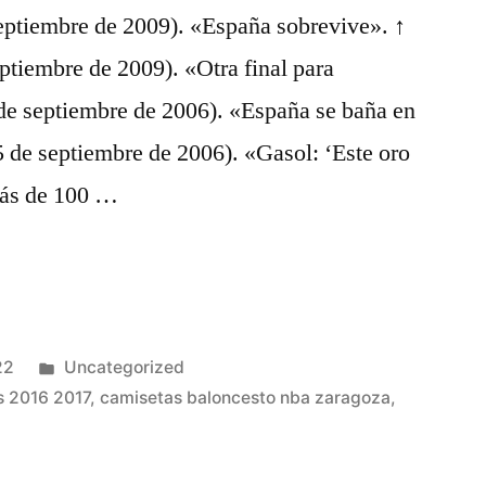
eptiembre de 2009). «España sobrevive». ↑
ptiembre de 2009). «Otra final para
de septiembre de 2006). «España se baña en
 de septiembre de 2006). «Gasol: ‘Este oro
más de 100 …
Publicado
22
Uncategorized
en
s 2016 2017
,
camisetas baloncesto nba zaragoza
,