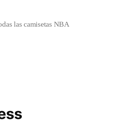
odas las camisetas NBA
ress