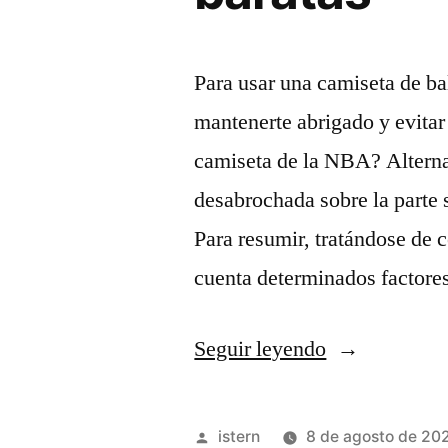
Para usar una camiseta de ba
mantenerte abrigado y evitar
camiseta de la NBA? Alterna
desabrochada sobre la parte 
Para resumir, tratándose de 
cuenta determinados factor
«camisetas
Seguir leyendo
nba
baratas
Publicado
istern
8 de agosto de 20