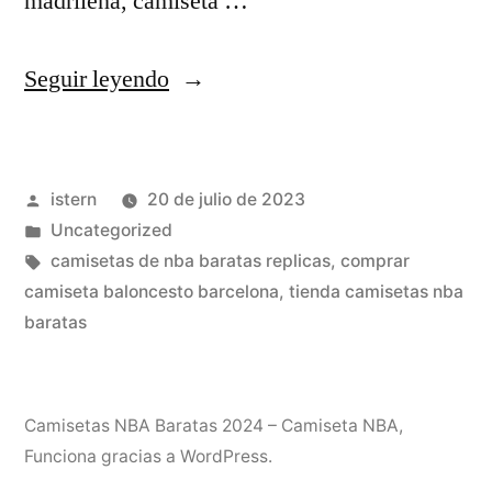
madrileña, camiseta …
«Opiniones
Seguir leyendo
Camisetas
Nba
Publicado
istern
20 de julio de 2023
Baratas
por
Publicado
Uncategorized
Ny
en
Etiquetas:
camisetas de nba baratas replicas
,
comprar
camiseta baloncesto barcelona
,
tienda camisetas nba
baratas
Foro
De
Nueva
Camisetas NBA Baratas 2024 – Camiseta NBA
,
Funciona gracias a WordPress.
York