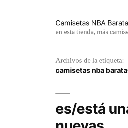
Saltar
al
Camisetas NBA Barat
contenido
en esta tienda, más camis
Archivos de la etiqueta:
camisetas nba baratas
es/está un
nuevas