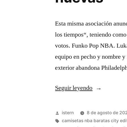
Esta misma asociación anunc
los tiempos“, teniendo como 
votos. Funko Pop NBA. Luka
equipo en pecho y nombre y 
exterior abandona Philadel
«es/está
Seguir leyendo
una
camiseta
Publicado
istern
8 de agosto de 20
nba
por
Etiquetas:
camisetas nba baratas city edi