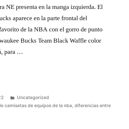
ra NE presenta en la manga izquierda. El
cks aparece en la parte frontal del
 favorito de la NBA con el gorro de punto
ilwaukee Bucks Team Black Waffle color
á, para …
Publicado
22
Uncategorized
en
de camisetas de equipos de la nba
,
diferencias entre