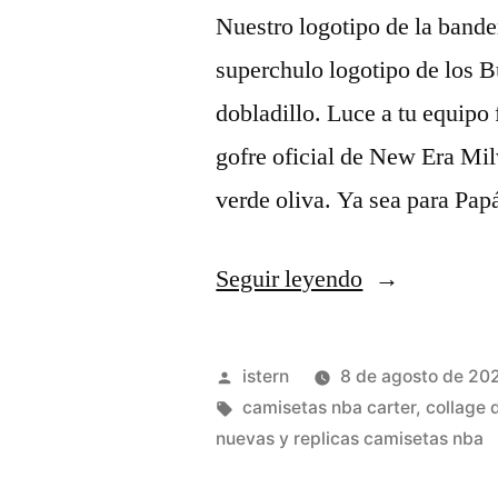
Nuestro logotipo de la bande
superchulo logotipo de los Bu
dobladillo. Luce a tu equipo
gofre oficial de New Era M
verde oliva. Ya sea para Pap
«camiseta
Seguir leyendo
nba
baratas
Publicado
istern
8 de agosto de 20
menos
por
Etiquetas:
camisetas nba carter
,
collage 
nuevas y replicas camisetas nba
de
oro»