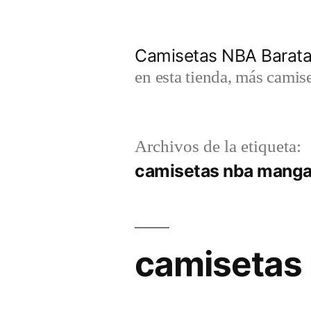
Saltar
al
Camisetas NBA Barat
contenido
en esta tienda, más camis
Archivos de la etiqueta:
camisetas nba manga
camisetas 