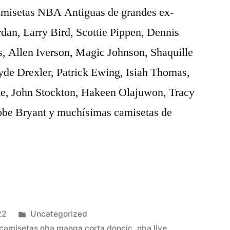
Camisetas NBA Antiguas de grandes ex-
dan, Larry Bird, Scottie Pippen, Dennis
 Allen Iverson, Magic Johnson, Shaquille
yde Drexler, Patrick Ewing, Isiah Thomas,
ne, John Stockton, Hakeen Olajuwon, Tracy
be Bryant y muchísimas camisetas de
Publicado
22
Uncategorized
lso»
en
camisetas nba manga corta doncic
,
nba live