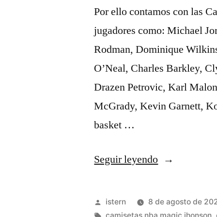
Por ello contamos con las 
jugadores como: Michael Jor
Rodman, Dominique Wilkins,
O’Neal, Charles Barkley, Cl
Drazen Petrovic, Karl Malo
McGrady, Kevin Garnett, Ko
basket …
«camisetas
Seguir leyendo
nba
baratas
Publicado
istern
8 de agosto de 20
contrareembo
por
Etiquetas:
camisetas nba magic jhonson
,