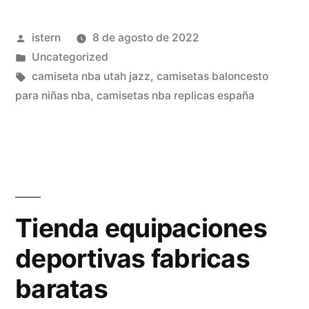
camiseta
Publicado
istern
8 de agosto de 2022
nba
por
Publicado
Uncategorized
baratas
en
Etiquetas:
camiseta nba utah jazz
,
camisetas baloncesto
madrid»
para niñas nba
,
camisetas nba replicas españa
Tienda equipaciones
deportivas fabricas
baratas