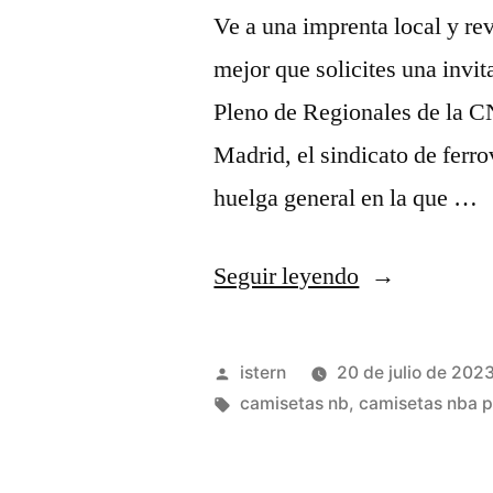
Ve a una imprenta local y rev
mejor que solicites una invi
Pleno de Regionales de la C
Madrid, el sindicato de ferro
huelga general en la que …
«Tienda
Seguir leyendo
Camisetas
De
Publicado
istern
20 de julio de 202
Nba
por
Etiquetas:
camisetas nb
,
camisetas nba p
Baratas
2023»