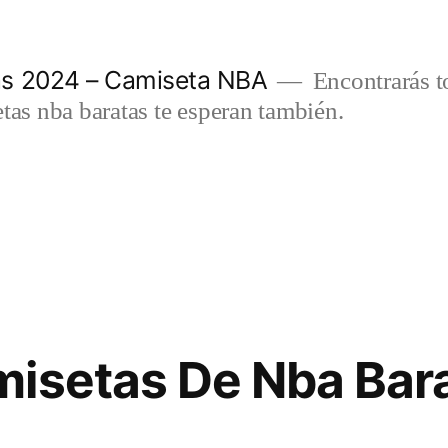
as 2024 – Camiseta NBA
Encontrarás t
etas nba baratas te esperan también.
misetas De Nba Bar