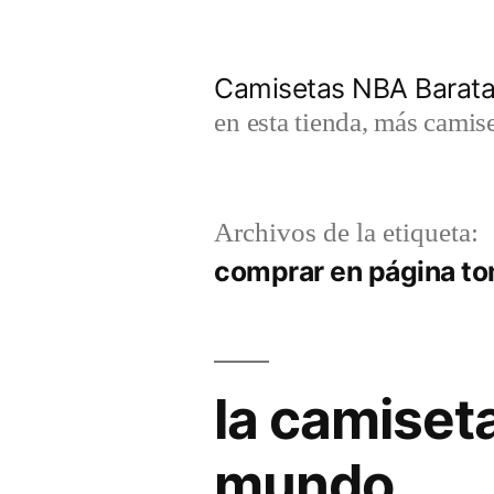
Saltar
al
Camisetas NBA Barat
contenido
en esta tienda, más camis
Archivos de la etiqueta:
comprar en página to
la camiset
mundo