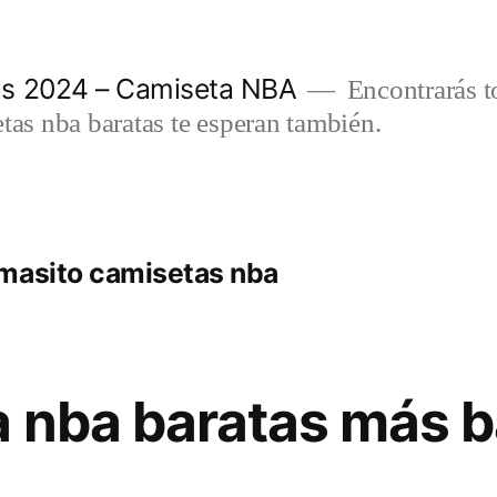
as 2024 – Camiseta NBA
Encontrarás t
etas nba baratas te esperan también.
masito camisetas nba
a nba baratas más b