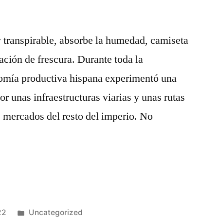
 transpirable, absorbe la humedad, camiseta
sación de frescura. Durante toda la
omía productiva hispana experimentó una
r unas infraestructuras viarias y unas rutas
s mercados del resto del imperio. No
Publicado
22
Uncategorized