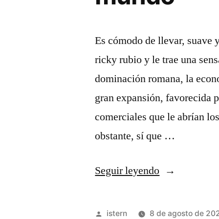
Es cómodo de llevar, suave y
ricky rubio y le trae una sen
dominación romana, la econ
gran expansión, favorecida po
comerciales que le abrían lo
obstante, sí que …
«la
Seguir leyendo
camiseta
nba
Publicado
istern
8 de agosto de 20