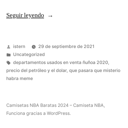
«poleras
Seguir leyendo
jordan»
Publicado
istern
29 de septiembre de 2021
por
Publicado
Uncategorized
en
Etiquetas:
departamentos usados en venta ñuñoa 2020
,
precio del petróleo y el dolar
,
que pasara que misterio
habra meme
Camisetas NBA Baratas 2024 – Camiseta NBA
,
Funciona gracias a WordPress.