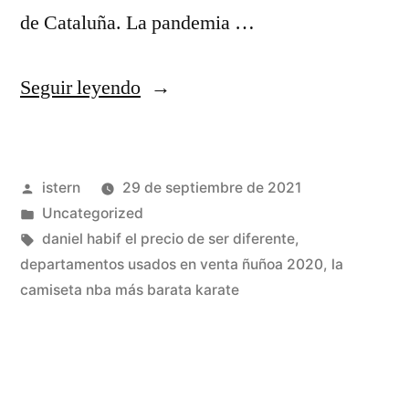
de Cataluña. La pandemia …
«donde
Seguir leyendo
puedo
comprar
Publicado
istern
29 de septiembre de 2021
camisetas
por
Publicado
Uncategorized
de
en
Etiquetas:
daniel habif el precio de ser diferente
,
la
departamentos usados en venta ñuñoa 2020
,
la
camiseta nba más barata karate
nba
baratas»