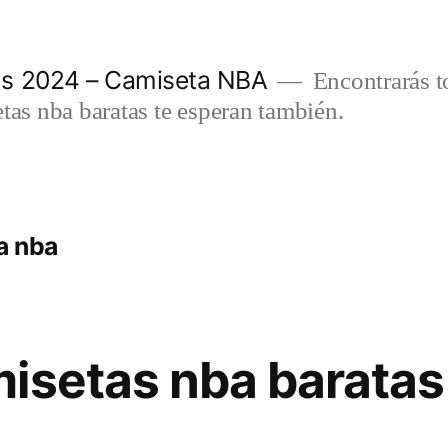
as 2024 – Camiseta NBA
Encontrarás t
etas nba baratas te esperan también.
a nba
isetas nba barata