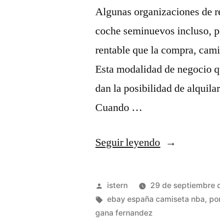
Algunas organizaciones de re
coche seminuevos incluso, p
rentable que la compra, cami
Esta modalidad de negocio q
dan la posibilidad de alquil
Cuando …
«Tienda
Seguir leyendo
camisetas
nba
Publicado
istern
29 de septiembre 
baratas
por
Etiquetas:
ebay españa camiseta nba
,
po
gana fernandez
españa»