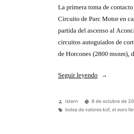
La primera toma de contacto 
Circuito de Parc Motor en cam
partida del ascenso al Aconc
circuitos autoguiados de cor
de Horcones (2800 msnm), 
«camiseta
Seguir leyendo
nba
san
Publicado
istern
8 de octubre de 2
antonio
por
Etiquetas:
bolsa de valores kof
,
el euro ll
spurs»