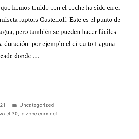
que hemos tenido con el coche ha sido en el
iseta raptors Castellolí. Este es el punto de
agua, pero también se pueden hacer fáciles
ta duración, por ejemplo el circuito Laguna
desde donde …
Publicado
021
Uncategorized
en
eva el 30
,
la zone euro def